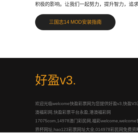
积极的影响。让我们一起努力，提升智力，追
三国志14 MOD安装指南
好盈v3
.
欢迎光临welcome快盈彩票网为您提供好盈v3,快盈V3
澳福彩网,快盈彩票平台永盈,港澳福彩网
17075com,14978澳门彩民网,福彩welcome,welcome
界杯网址,hao123彩票网址大全,014978彩民网免费资
开奖网014962.