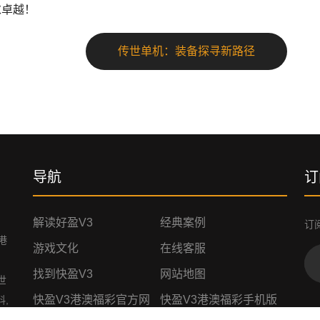
求卓越！
传世单机：装备探寻新路径
导航
订
解读好盈v3
经典案例
订
港
游戏文化
在线客服
找到快盈V3
网站地图
世
快盈V3港澳福彩官方网
快盈V3港澳福彩手机版
料,
站
入口